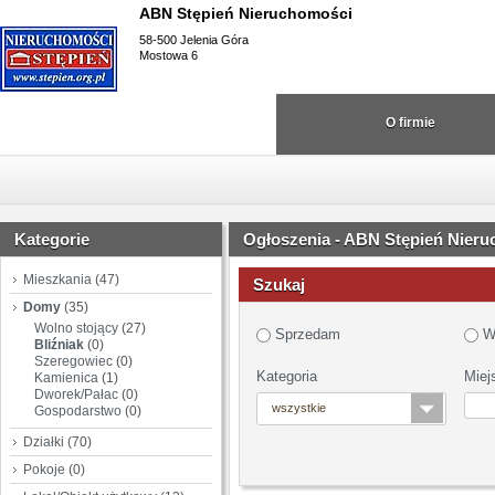
ABN Stępień Nieruchomości
58-500 Jelenia Góra
Mostowa 6
O firmie
Kategorie
Ogłoszenia - ABN Stępień Nier
Mieszkania
(47)
Szukaj
Domy
(35)
Wolno stojący
(27)
Sprzedam
W
Bliźniak
(0)
Szeregowiec
(0)
Kategoria
Miej
Kamienica
(1)
Dworek/Pałac
(0)
wszystkie
Gospodarstwo
(0)
Działki
(70)
Pokoje
(0)