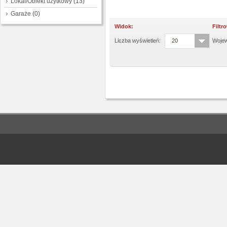
Lokal/Obiekt użytkowy
(13)
Garaże
(0)
Widok:
Filtr
Liczba wyświetleń:
20
Woje